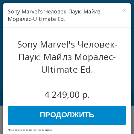
Регистрация
Авторизация
×
Sony Marvel's Человек-Паук: Майлз
Моралес-Ultimate Ed.
Sony Marvel's Человек-
Паук: Майлз Моралес-
Ultimate Ed.
$
0.00
0
4 249,00 р.
Toggle
navigation
ПРОДОЛЖИТЬ
КАТЕГОРИИ
*Реклама товара магазина Мвидео