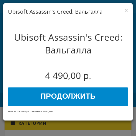
Регистрация
Авторизация
×
Ubisoft Assassin's Creed: Вальгалла
Ubisoft Assassin's Creed:
Вальгалла
4 490,00 р.
$
0.00
0
ПРОДОЛЖИТЬ
Toggle
navigation
*Реклама товара магазина Мвидео
КАТЕГОРИИ