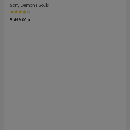
Sony Demon's Souls
5 499,00 р.
Ub
1 